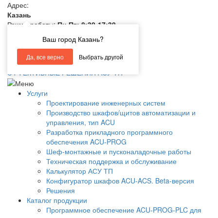
Адрес:
Казань
Режим работы:
Пн-Пт: 8:30-17:30
E-mail:
info@ivctl.ru
Ваш город Казань?
+7 (843) 210-18-28
Да, все верно
Выбрать другой
ЭФФЕКТИВНЫЕ РЕШЕНИЯ АСУ ТП
Услуги
Проектирование инженерных систем
Производство шкафов/щитов автоматизации и
управления, тип ACU
Разработка прикладного программного
обеспечения ACU-PROG
Шеф-монтажные и пусконаладочные работы
Техническая поддержка и обслуживание
Калькулятор АСУ ТП
Конфигуратор шкафов ACU-ACS. Beta-версия
Решения
Каталог продукции
Программное обеспечение ACU-PROG-PLC для