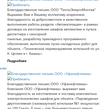
Благодарственное письмо ООО "ТеплоЭнергоМонтаж"
Выражаю Вам и Вашему коллективу искреннюю
благодарность за добросовестное и качественное
выполнение работы раздела «Автоматизация» в рамках
договора на изготовление шкафов автоматики и пульта
диспетчера с сенсорной
панелью,
разработку
прикладного программного
обеспечения, выполнение пуско-наладочных работ
для
объекта: «Техническое перевооружение котельной по ул.
К. Цеткин в г. Казань».
Подробнее
зывы
Благодарственное письмо ООО «Уфанефтемаш»
Компания ООО «Уфанефтемаш» выражает вам
благодарность за изготовление и поставку комплектных
электротехнических шкафов для объекта «Пароводяная
двухтопливная (газомазутная) котельная №1 мощностью
до 150 Гкал/ч. II этап.» для Дальневосточного завода