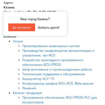
Адрес:
Казань
Режим работы:
Пн-Пт: 8:30-17:30
E-mail:
info@ivctl.ru
Ваш город Казань?
+7 (843) 210-18-28
Да, все верно
Выбрать другой
ЭФФЕКТИВНЫЕ РЕШЕНИЯ АСУ ТП
Услуги
Проектирование инженерных систем
Производство шкафов/щитов автоматизации и
управления, тип ACU
Разработка прикладного программного
обеспечения ACU-PROG
Шеф-монтажные и пусконаладочные работы
Техническая поддержка и обслуживание
Калькулятор АСУ ТП
Конфигуратор шкафов ACU-ACS. Beta-версия
Решения
Каталог продукции
Программное обеспечение ACU-PROG-PLC для
контроллеров