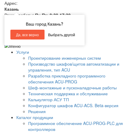
Адрес:
Казань
Режим работы:
Пн-Пт: 8:30-17:30
E-mail:
info@ivctl.ru
Ваш город Казань?
+7 (843) 210-18-28
Да, все верно
Выбрать другой
ЭФФЕКТИВНЫЕ РЕШЕНИЯ АСУ ТП
Услуги
Проектирование инженерных систем
Производство шкафов/щитов автоматизации и
управления, тип ACU
Разработка прикладного программного
обеспечения ACU-PROG
Шеф-монтажные и пусконаладочные работы
Техническая поддержка и обслуживание
Калькулятор АСУ ТП
Конфигуратор шкафов ACU-ACS. Beta-версия
Решения
Каталог продукции
Программное обеспечение ACU-PROG-PLC для
контроллеров